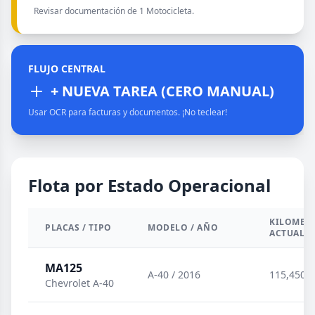
Revisar documentación de 1 Motocicleta.
FLUJO CENTRAL
+ NUEVA TAREA (CERO MANUAL)
Usar OCR para facturas y documentos. ¡No teclear!
Flota por Estado Operacional
KILOMET
PLACAS / TIPO
MODELO / AÑO
ACTUAL
MA125
A-40 / 2016
115,450 
Chevrolet A-40